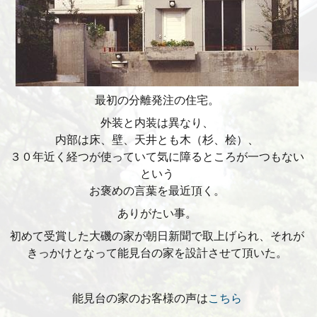
最初の分離発注の住宅。
外装と内装は異なり、
内部は床、壁、天井とも木（杉、桧）、
３０年近く経つが使っていて気に障るところが一つもない
という
お褒めの言葉を最近頂く。
ありがたい事。
初めて受賞した大磯の家が朝日新聞で取上げられ、それが
きっかけとなって能見台の家を設計させて頂いた。
能見台の家のお客様の声は
こちら