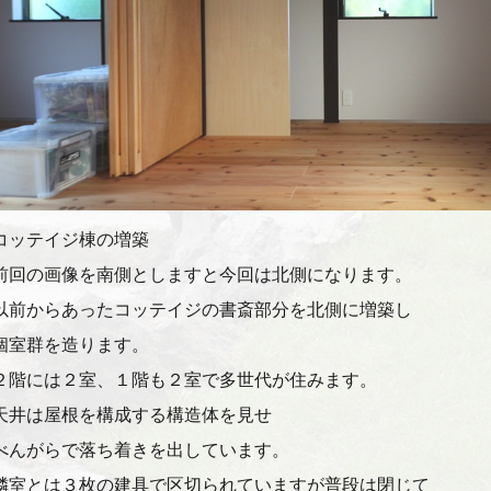
コッテイジ棟の増築
前回の画像を南側としますと今回は北側になります。
以前からあったコッテイジの書斎部分を北側に増築し
個室群を造ります。
２階には２室、１階も２室で多世代が住みます。
天井は屋根を構成する構造体を見せ
べんがらで落ち着きを出しています。
隣室とは３枚の建具で区切られていますが普段は閉じて