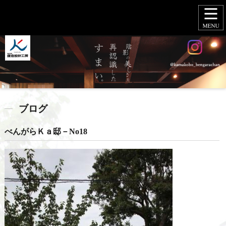
ブログ
べんがらＫａ邸－No18