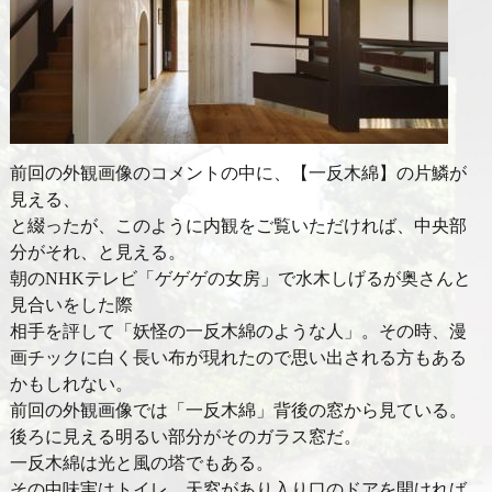
前回の外観画像のコメントの中に、【一反木綿】の片鱗が
見える、
と綴ったが、このように内観をご覧いただければ、中央部
分がそれ、と見える。
朝のNHKテレビ「ゲゲゲの女房」で水木しげるが奥さんと
見合いをした際
相手を評して「妖怪の一反木綿のような人」。その時、漫
画チックに白く長い布が現れたので思い出される方もある
かもしれない。
前回の外観画像では「一反木綿」背後の窓から見ている。
後ろに見える明るい部分がそのガラス窓だ。
一反木綿は光と風の塔でもある。
その中味実はトイレ。天窓があり入り口のドアを開ければ