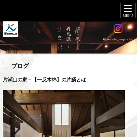
ブログ
片瀬山の家－【一反木綿】の片鱗とは