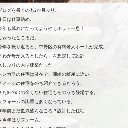
ブログを書くのも2か月ぶり。
昨日は仕事納め。
今年も暮れになってようやくホット一息！
と云ったところだ。
今年を振り返ると、中野区の有料老人ホームが完成。
「わが母が入るとしたら」を想定して設計。
久しぶりの大型建築だった。
ベンガラの住宅は健在で、洲崎の町屋に近い
イメージの住宅をのち紹介できるだろう。
また軒の出の全くない住宅もそのうち登場する。
リフォームの比重も多くなっている。
30年前まだ血気盛んなころ？設計した住宅
を今年はリフォーム。